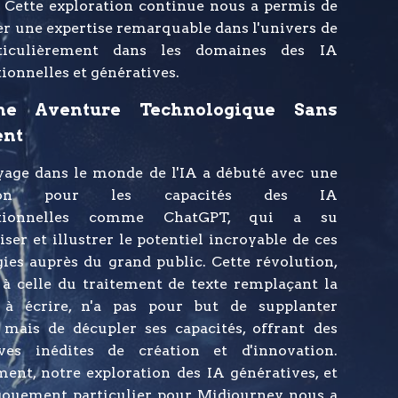
. Cette exploration continue nous a permis de
r une expertise remarquable dans l'univers de
rticulièrement dans les domaines des IA
ionnelles et génératives.
e Aventure Technologique Sans
ent
yage dans le monde de l'IA a débuté avec une
ation pour les capacités des IA
ationnelles comme ChatGPT, qui a su
ser et illustrer le potentiel incroyable de ces
ies auprès du grand public. Cette révolution,
 à celle du traitement de texte remplaçant la
à écrire, n'a pas pour but de supplanter
 mais de décupler ses capacités, offrant des
ives inédites de création et d'innovation.
ment, notre exploration des IA génératives, et
gouement particulier pour Midjourney, nous a