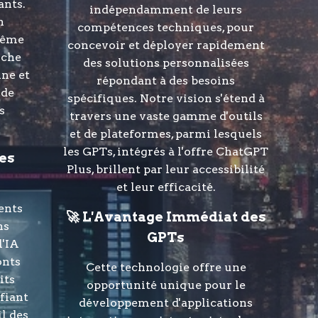
ants.
indépendamment de leurs
n
compétences techniques, pour
 même
concevoir et déployer rapidement
oche
des solutions personnalisées
ine et
répondant à des besoins
 de
spécifiques. Notre vision s'étend à
s
travers une vaste gamme d'outils
et de plateformes, parmi lesquels
les GPTs, intégrés à l'offre ChatGPT
es
Plus, brillent par leur accessibilité
et leur efficacité.
ents
🚀 L'Avantage Immédiat des
ns
GPTs
l'IA
onts
Cette technologie offre une
its
opportunité unique pour le
ifiant
développement d'applications
il des