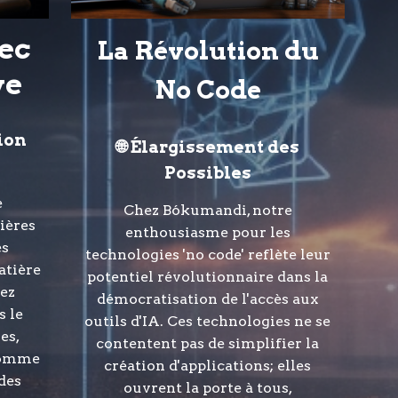
ec
La
Révolution du
ve
No Code
ion
🌐 Élargissement des
Possibles
e
Chez Bókumandi, notre
tières
enthousiasme pour les
es
technologies 'no code' reflète leur
atière
potentiel révolutionnaire dans la
hez
démocratisation de l'accès aux
s le
outils d'IA. Ces technologies ne se
es,
contentent pas de simplifier la
comme
création d'applications; elles
des
ouvrent la porte à tous,