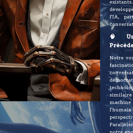
existants
développe
l'IA, pa
conversat
🧠 Un
Précéd
Notre vo
fascin
convers
démocrati
technolog
similaire
machine 
l'humain
perspect
Parallèle
notre en