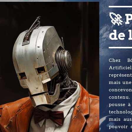
🚀 
de 
Chez Bók
Artificie
représent
mais une 
concevon
contenu.
pousse à 
technolog
mais aus
pouvoir 