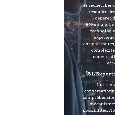
de rechercher d
résoudre des
générer d
Bókumandi, no
technologie
expérience
enrichissantes,
complexité
conversati
acc
🚀 L'Exper
Notre ma
conversationne
compréhension 
mécanismes 
possibilités. N