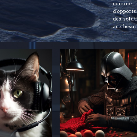
comme C
d'opport
des solu
aux besoi