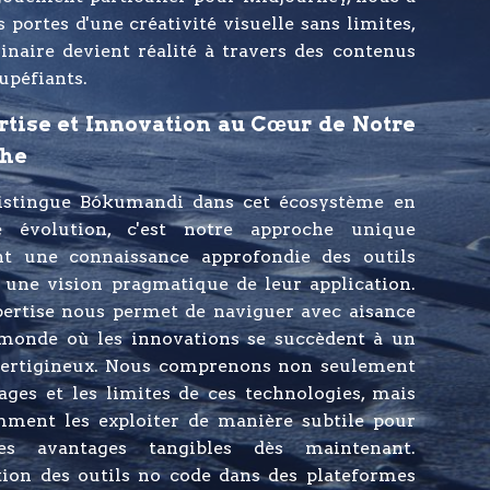
s portes d'une créativité visuelle sans limites,
inaire devient réalité à travers des contenus
tupéfiants.
rtise et Innovation au Cœur de Notre
he
istingue Bókumandi dans cet écosystème en
e évolution, c'est notre approche unique
t une connaissance approfondie des outils
 une vision pragmatique de leur application.
pertise nous permet de naviguer avec aisance
monde où les innovations se succèdent à un
ertigineux. Nous comprenons non seulement
ages et les limites de ces technologies, mais
mment les exploiter de manière subtile pour
des avantages tangibles dès maintenant.
tion des outils no code dans des plateformes