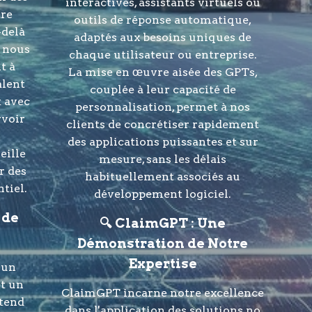
interactives, assistants virtuels ou
tre
outils de réponse automatique,
-delà
adaptés aux besoins uniques de
; nous
chaque utilisateur ou entreprise.
t à
La mise en œuvre aisée des GPTs,
alent
couplée à leur capacité de
t avec
personnalisation, permet à nos
rvoir
clients de concrétiser rapidement
des applications puissantes et sur
eille
mesure, sans les délais
r des
habituellement associés au
ntiel.
développement logiciel.
 de
🔍 ClaimGPT : Une
Démonstration de Notre
Expertise
'un
st un
ClaimGPT incarne notre excellence
étend
dans l'application des solutions no