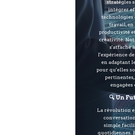
stratégies 
intégrer e
technologies 
travail, e
productivité e
créativité. No
s'attache 
l'expérience de
en adaptant l
pour qu'elles s
pertinentes
engagées e
🔍 Un Fu
La révolution e
conversation
simple facil
quotidiennes. E