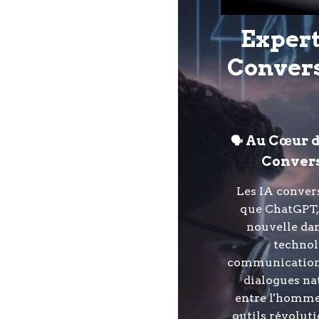
Expert
Convers
Au Cœur d
🗣️
Convers
Les IA convers
que ChatGPT, 
nouvelle dan
technol
communication.
dialogues nat
entre l'homme 
outils révolut