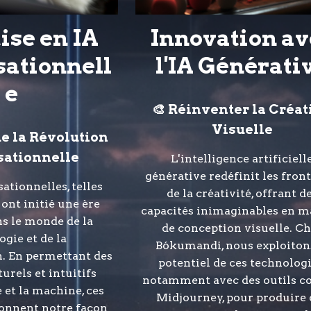
ise en IA
Innovation av
ationnell
l'IA Générati
e
🎨 Réinventer la Créat
Visuelle
e la Révolution
ationnelle
L'intelligence artificiell
générative redéfinit les fron
ationnelles, telles
de la créativité, offrant d
ont initié une ère
capacités inimaginables en m
s le monde de la
de conception visuelle. C
ogie et de la
Bókumandi, nous exploiton
 En permettant des
potentiel de ces technologi
urels et intuitifs
notamment avec des outils 
et la machine, ces
Midjourney, pour produire 
ionnent notre façon