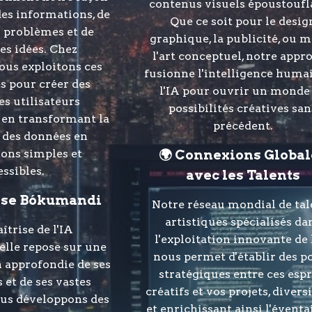
contenus visuels époustoufl
es informations, de
Que ce soit pour le desig
 problèmes et de
graphique, la publicité, ou
es idées. Chez
l'art conceptuel, notre appr
us exploitons ces
fusionne l'intelligence huma
s pour créer des
l'IA pour ouvrir un monde
s utilisateurs
possibilités créatives san
 en transformant la
précédent.
 des données en
ons simples et
🌍 Connexions Global
essibles.
avec les Talents
tise Bókumandi
Notre réseau mondial de tal
artistiques spécialisés da
îtrise de l'IA
l'exploitation innovante de 
lle repose sur une
nous permet d'établir des p
approfondie de ses
stratégiques entre ces espr
et de ses vastes
créatifs et vos projets, divers
ous développons des
et enrichissant ainsi l'éventa