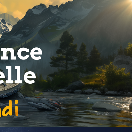
ion
ence
elle