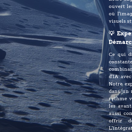
ouvert le
où l'imag
visuels s
💡 Expe
Démarc
Ce qui d
constant
combinan
d'IA avec
Notre ex
dans un 
rythme v
les avant
aussi co
offrir 
L'intégra